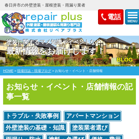
春日井市の外壁塗装・屋根塗装・雨漏り業者
電話
MENU
塗装に関するマメ知識やイベントなど
最新情報をお届けします！
BLOG
HOME
>
現場日誌・現場ブログ
>
お知らせ・イベント・店舗情報
お知らせ・イベント・店舗情報の記
事一覧
トラブル・失敗事例
アパートマンション
外壁塗装の基礎・知識
塗装業者選び