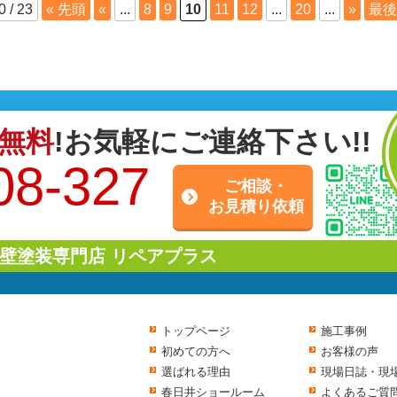
0 / 23
« 先頭
«
...
8
9
10
11
12
...
20
...
»
最後
無料
!お気軽にご連絡下さい!!
08-327
ご相談・
お見積り依頼
壁塗装専門店 リペアプラス
トップページ
施工事例
初めての方へ
お客様の声
選ばれる理由
現場日誌・現
春日井ショールーム
よくあるご質