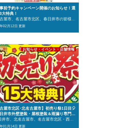
事前予約キャンペーン開催のお知らせ！選
3大特典！
北名古屋市、名古屋市北区、春日井市の皆様こんにちは！北名古屋市、名古屋市北区、春日井市地域密着の外壁塗装・屋根塗装・雨漏り専門店のリペアプラスです！北名古屋市、名古屋市北区、春日井市の皆様はいかがお過ごしでしょうか。 2023年に入り、雪が降る日もあるほど一層寒くなってまいりました。また、世界的な物価高騰の影響で塗料原価も上がっております。 そこでリペアプラスでは、日ごろからお世話になっている地域の皆様の大切なお住まいの「メンテナンス」をしたいというお声を応援したいという想いから「春の事前予約キャンペーン」を開催いたします。2月28日までにお問い合わせを頂いた方限定の内容となっておりますので、3月～5月頃に塗装工事をしたいと考えている方や、外壁や屋根の汚れが気になってきた方、築年数が10年以上の方必見の内容となっておりますので、是非最後までご確認ください。 【春の事前予約キャンペーン特典内容】①お得なセット割（外壁塗装＋屋根塗装で屋根シリコン塗装が半額！）②大特価！金利無料！③シロアリ工事無料※床面積20坪まで ①お得なセット割（外壁塗装＋屋根塗装で屋根シリコン塗装が半額！）外壁塗装と屋根塗装のセットでの工事の依頼で、屋根シリコン塗料が半額になります！その他の屋根塗料でも最大15万円引きでご提供いたします。2月28日までにお問い合わせいただいたお客様限定で、赤字覚悟の特典となっておりますので、お早目のご相談をお願い申し上げます。 お電話はこちらから⇒0120-508-327 お問い合わせはこちらから⇒お見積もり・ご相談ページ 来店予約はこちらから⇒来店予約ページ ②大特価！金利無料！2月28日までにお問い合わせいただいた方限定で、リフォームローンの金利をリペアプラスが負担いたします。100万円までで最大60回までとさせていただきます。ローンの借り換えなどのご相談にも応じますので、是非一度ご相談いただければと思います。 お電話はこちらから⇒0120-508-327 お問い合わせはこちらから⇒お見積もり・ご相談ページ 来店予約はこちらから⇒来店予約ページ ③シロアリ工事無料※床面積20坪までリペアプラスではシロアリ防除工事も行っております。ご成約いただいた方には無料でシロアリ工事をさせていただきますので、特典を有効に活用していただければと思います。 お電話はこちらから⇒0120-508-327 お問い合わせはこちらから⇒お見積もり・ご相談ページ 来店予約はこちらから⇒来店予約ページ お電話・LINE・オンラインにて、 ご相談・お見積り・診断・カラーシミュレーション いつでも無料で行っていますので、お気軽にお問い合わせ下さいませ(^^♪ お問い合わせはこちらから！！ LINEでお気軽にご質問ください！ ↓↓↓↓↓↓↓↓↓↓↓↓↓↓↓↓↓↓↓ 地域密着の外壁塗装・屋根塗装・雨漏り専門店のリペアプラスでは、安心安全の施工に自信をもって取り組んでおります🏠 厳選された施工職人による、卓越された技術をお客様にご提供できるよう日々精進してまいります👷 春日井市・西春日井郡・名古屋市北区・北名古屋市の地域密着 外壁塗装・屋根塗装＆雨漏り専門店リペアプラスに是非お任せください✨ 外壁塗装・屋根塗装等の塗り替え工事、雨漏り等の防水工事や屋根修繕工事などなど・・・ 駐車場やお庭周辺の工事、天井などのクロス貼り工事やフローリングの貼り工事等の内装工事などさまざまな工事を承ります🏠 お客様の大切なお住まいをこれから先も長く綺麗に・・・と さまざまな工事を承りますので、ぜひ一度ご相談くださいませ😀 今後も、春日井市・西春日井郡・名古屋市北区・北名古屋市地域密着の外壁塗装・屋根塗装＆雨漏り専門店リペアプラスをよろしくお願いいたします♩ ～リペアプラスは春日井市・西春日井郡・北名古屋市・名古屋市北区に地域密着！～ 住まいのお悩み、ご相談は外壁塗装・屋根塗装＆雨漏り専門店のリペアプラスへ✧ 春日井市・北名古屋市・名古屋市北区地域密着の リペアプラス自慢の《施工事例》を是非ご覧ください！ 外壁塗装・屋根塗装等の塗り替え工事や 雨漏り等の防水工事、屋根修繕などなど・・・さまざまな施工事例を掲載中！ 《お客様の声》がリペアプラスの誇りです！ 今後も春日井市・北名古屋市・名古屋市北区など地域の皆様に貢献して参ります！ リペアプラスをお選びいただき、ありがとうございます！ お客様よりいただいたコメントを絶賛掲載中！ 外壁塗装・屋根塗装専門ショールームへの《来店予約》はコチラから！ 春日井市・北名古屋市・名古屋市北区の方はお気軽にお越しください！ ～リペアプラスではお気軽にご相談できるショールームを展開しております！！～ 《お問い合わせ》はコチラから！ 《会社案内》についてはコチラから！ 《リペアプラスが選ばれる理由》についてはコチラから！ 《施工事例》についてはコチラから！ 株式会社リペアプラス ❁本社 〒486-0844 愛知県春日井市鳥居松町１丁目７０－１ ❁西春日井ショールーム 〒480-0202 愛知県西春日井郡豊山町大字豊場字中道36TEL➤0120-508-327 FAX➤0568-93-6516 営業時間➤9:00～17:00 西春日井ショールーム紹介はこちら ❁春日井ショールーム 〒486-0845 愛知県春日井市瑞穂通６丁目１５−１TEL➤0120-508-327 FAX➤0568-93-6516 営業時間➤9:00～17:00 春日井ショールーム紹介はこちら
3年02月12日 更新
お知らせ・イベント・店舗情報
古屋市北区･北名古屋市】初売り祭1日目🎈
日井市外壁塗装・屋根塗装＆雨漏り専門店
アプラス
春日井市、北名古屋市、名古屋市北区・西春日井郡の皆様こんにちは！ 春日井市、北名古屋市、名古屋市北区・西春日井郡に地域密着の 外壁塗装・屋根塗装＆雨漏り専門店リペアプラス 西春日井ショールームの篠田です😊 本日は初売り祭1日目です✨ 1/14(土)・1/15(日)の2日間を春日井ショールームと西春日井ショールームの2店舗で 9時～17時まで同時開催中です！！ 今回は初売り祭という事でご来場いただいたお客様へ福袋のお渡し それからお得に工事ができる三角くじ抽選会をおこなっております！ ※お人家族様１袋限り ※なくなり次第終了 詳細はこちら▼ 本日はあいにくの雨でしたが、朝からご来店いただき、イベントの特典もお喜びいただけました✨ 三角くじも引いていただきました☺✨ お子様にはお菓子のつかみ取りもお楽しみいただきました😊 ご来店特典の他にもまだまだ特典ご用意しております✨ 【お見積り特典】 ・ミスタードーナツチケット ・スターバックスカード引換券 ・ハーゲンダッツカード引換券 ・工事費用端数切捨（3万円まで） 上記の中から、お好きなものをお一つお選びいただけます☺ ※お人家族様１つ限り ※2月5日までの診断調査に限る 【ご成約特典】 ★塗装サービス ご成約いただいたお客様には、郵便ポストやお家の基礎、物置など・・・ 上記塗装をサービスにて施工させていただきます！ ★ガラガラ抽選 1等：宝くじ５万円分 2等：宝くじ３万円分 3等：宝くじ１万円分 抽選に当たるとなんと宝くじがもらえます！！2023年のビッグドリームを是非掴んでください！！ 初売り祭限定特典ですので、この機会にご相談くださいませ✨ ※100万円以上の工事ご成約に限る 【目玉特典】 大特価！金利が無料！！ リペアプラスが金利負担します✨ 大切なお住まいを長持ちさせたい！ そんな方に向けて「 外壁と屋根のお得なＷ塗装パック 」をお届け。 リペアプラスだからこそ実現可能な、ハイクラス塗装を皆様にお届けしたい気持ちから実施します！ 【 アステックペイント・超低汚染リファイン1000MF-IR × 500MF-IR】 耐久年数20年！ ビックイベント特別価格 105.6万円 イベント期間中の限定価格となりますので、是非この機会にご検討ください！ ご来店の予約はもちろん不安なことやご相談などお気軽にお問い合わせ下さい😊 15の大特典をご用意して皆様のご来店を心よりお待ちしております🙇‍♀️ ～リペアプラスは春日井市・西春日井郡・北名古屋市・名古屋市北区に地域密着！～ ★☆住まいのお悩み、ご相談は外壁塗装・屋根塗装＆雨漏り専門店のリペアプラスへ☆★ 春日井市・西春日井郡・北名古屋市・名古屋市北区地域密着の リペアプラス自慢の《施工事例》を是非ご覧ください！ 《お客様の声》がリペアプラスの誇りです！ 今後も春日井市・西春日井郡・北名古屋市・名古屋市北区の皆様に貢献して参ります！ 外壁塗装・屋根塗装専門ショールームへの《来店予約》はコチラから！ 春日井市・西春日井郡・北名古屋市・名古屋市北区の方はお気軽にお越しください！ ご相談・お見積り・診断・カラーシミュレーションもいつでも無料で行っております！ 今現在、外出を控えていらっしゃる方でリフォームをお考えの方も、お電話・LINE・オンラインでのご相談も承っております！ 外壁や屋根塗装、雨漏り修繕をお考えのお客様のお問い合せ、是非お待ちしております(/・ω・)/ (*‘ω‘ *)春日井市以外にも北区・西区・守山区・千種区・昭和区・中川区・北名古屋市・みよし市・犬山市などのお客様もお気軽にお問い合わせ下さいませ(*‘ω‘ *) ～リペアプラスは気軽にご相談できるショールームを展開しております！！～ ★☆住まいのお悩み、ご相談は名古屋市北区外壁塗装・屋根塗装＆雨漏り専門店のリペアプラスへ☆★ 《お問い合わせ》はコチラから！ 《会社案内》についてはコチラから！ 《リペアプラスが選ばれる理由》についてはコチラから！ 《施工事例》についてはコチラから！ 株式会社リペアプラス 【住所】本社：愛知県春日井市鳥居松町1丁目70-1 西春日井ショールーム：愛知県西春日井郡豊山町大字豊場字中道３６ 春日井ショールーム：愛知県春日井市瑞穂通６丁目１５－１ 【営業時間】９：００～１７：００ 【電話番号】０１２０－５０８－３２７ 【ＦＡＸ】 ０５６８－９３－６５１６ 電話でのお問い合わせ、ショールームへのご来店是非お待ちしております(^^)/
3年01月14日 更新