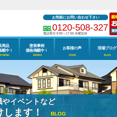
お気軽にお問い合わせ下さい
0120-508-327
電話受付 9:00～17:00 水曜定休
装商品
塗装事例
お客様の声
現場ブログ
掲載中！
価格掲載中！
識やイベントなど
けします！
BLOG