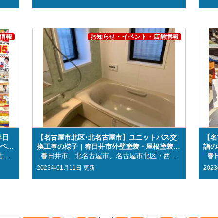
情報
お知らせ・イベント・店舗情報
春日
【名古屋市北区･北名古屋市】ユニットバス交
【名
ペア
換工事の様子｜春日井市外壁塗装・屋根塗装＆
詣の
春日井市、西春日井郡、北名古屋市、名古屋市北区の皆様、こんにちは！ 春日井市、西春日井郡、北名古屋市、名古屋市北区に地域密着の外壁塗装・屋根塗装＆雨漏り専門店リペアプラス 春日井ショールーム店の大島です☺ ≪今年も開催決定！初売り祭の詳細情報掲載中！≫ ≪リペアプラスの無料診断≫ ≪ご相談・お見積り・診断・カラーシミュレーションいつでも無料≫ さて、本日はイベントのお知らせです＼(^o^)／ 普段お世話になっている地域の皆様に感謝の気持ちを込めまして、今年も開催決定！！！ 『初売り祭』を 開催 致します☆彡 1月14日(土)、1月15日(日) の２日間！！ 春日井ショールームと西春日井ショールームの2店舗同時開催！ 🕘 10:00～17：00 今回も様々な特典をご用意させていただいております🎈 リペアプラス史上最大の15大特典をご用意いたしました！ この機会に是非、お近くのショールームに是非お越しください ✨ ⇧詳細YouTube動画はこちらから⇧ 【ご来場特典】 【お見積り特典】 【ご成約特典】 【目玉特典】 【ご来場特典】福袋のプレゼント＆三角くじ抽選会を行います！ ★福袋プレゼント ご来場いただいた皆様もれなく全員にプレゼントいたします！！ ※お人家族様１袋限り ※なくなり次第終了 ★三角くじ抽選会 １等：足場金額が半額 ２等：５万円引き ３等：３万円引き ４等：付帯部１ヶ所無料 上記内容にて抽選を行います♩お見積金額がお得になる大チャンス🌟 ※お人家族様１回限り 【お見積り特典】お好きな引換券/割引をお選びいただけます ♪ ・ミスタードーナツチケット ・スターバックスカード引換券 ・ハーゲンダッツカード引換券 ・工事費用端数切捨（3万円まで） 上記の中から、お好きなものをお一つお選びいただけます☺ ※お人家族様１つ限り ※2月5日までの診断調査に限る 【ご成約特典】ついでにここも塗装サービス＆ガラガラ抽選会 ★塗装サービス ご成約いただいたお客様には、郵便ポストやお家の基礎、物置など・・・ 上記塗装をサービスにて施工させていただきます♩ ★ガラガラ抽選 1等：宝くじ５万円分 2等：宝くじ３万円分 3等：宝くじ１万円分 抽選に当たるとなんと宝くじがもらえます！！2023年のビッグドリームを是非掴んでください！！ 初売り祭限定特典ですので、この機会にご相談くださいませ♩ ※100万円以上の工事ご成約に限る 【目玉特典】金利0円！ お得なＷ塗装パックをお届け！！ ★金利無料０円 弊社が金利を負担いたします！ ※100万円までに限る ※最大60回（5年）まで ★お得な外壁＆屋根W塗装パック ASTEC 超低汚染リファイン1000MF-IR／超低汚染リファイン500MF-IR ↳ ビックイベント特別価格 105.6万円（税込116.16万円） ※外壁125㎡ ※屋根80㎡ ※塗料＋足場＋メッシュ＋高圧洗浄＋下・中・上塗りを含む 期待耐久年数は20年！ リペアプラスだからこそ実現可能な、ハイクラス塗装を皆様にお届けいたします✨ イベント期間中の限定価格となりますので、是非この機会にご検討ください！ ※事前の来店予約も行っております。下記よりお申し込みください。 来店予約フォーム お電話でのお問い合わせはこちら LINEでのお問い合わせはこちら 春日井ショールーム：愛知県春日井市瑞穂通6丁目15-1 西春日井ショールーム：愛知県西春日井郡豊山町大字豊場字中道36 お問合せ番号：0120－508－327 初売り祭を今年も開催いたします！ ⇧詳細はこちらから⇧ 昨年は大変お世話になりました✨ 日頃よりご愛顧いただいている地域の皆さまへ感謝の気持ちを込めて・・・ 今年も初売り祭の開催が決定いたしました🎵 ～2店舗同時開催＆15大特典～ 是非遊びにいらしてくださいね🎈お問い合わせお待ちしております😊 春日井市・西春日井郡・名古屋市北区・北名古屋市の地域密着 外壁塗装・屋根塗装＆雨漏り専門店リペアプラスに是非お任せください✨ リペアプラスでは、無料診断を実施しています🕵 ★外壁診断士による無料診断 ★見積もり無料 ★最短即日対応 「今すぐに工事が必要？」「お家を長く持たせる方法は？」 しっかりと丁寧にご説明しますので、是非ご利用ください♩ 皆さまのお住まいの状況把握にお役立ていただければ幸いです🏠 屋根の修繕工事や防水工事、外壁塗装や屋根塗装、塗り替え工事などなど・・・ お住まいのリフォームをご検討されている方は ぜひ一度、地域密着のリペアプラスにご相談ください🌟 ⇧リペアプラスの無料診断についてはこちらから⇧ お住まいのメンテナンスは専門家に診断してもらうことが一番です！ そして、地域性に詳しくすぐに駆け付けられる地域密着の専門店に依頼するのがいいでしょう🏃 普通では見逃してしまうような外壁の傷やコケ・カビなど、トラブルの原因にも対応し正確に診断してもらうことができます🔎 お住まいについて、何か少しでも不安のある方は 春日井市・西春日井郡・名古屋市北区・北名古屋市地域密着の外壁塗装・屋根塗装・雨漏り専門店のリペアプラスに是非ご相談下さい🏠 大切なお家より綺麗に長くお過ごしいただくために 外壁塗装・屋根塗装等の塗り替えや雨漏り等の防水工事、屋根修繕などなど・・・ 早め早めのメンテナンスを行いましょう🕵 お電話・LINE・オンラインにて、 ご相談・お見積り・診断・カラーシミュレーション いつでも無料で行っていますので、お気軽にお問い合わせ下さいませ(^^♪ お問い合わせはこちらから！！ LINEでお気軽にご質問ください！ ↓↓↓↓↓↓↓↓↓↓↓↓↓↓↓↓↓↓↓ 地域密着の外壁塗装・屋根塗装・雨漏り専門店のリペアプラスでは、安心安全の施工に自信をもって取り組んでおります🏠 厳選された施工職人による、卓越された技術をお客様にご提供できるよう日々精進してまいります👷 春日井市・西春日井郡・名古屋市北区・北名古屋市の地域密着 外壁塗装・屋根塗装＆雨漏り専門店リペアプラスに是非お任せください✨ 外壁塗装・屋根塗装等の塗り替え工事、雨漏り等の防水工事や屋根修繕工事などなど・・・ 駐車場やお庭周辺の工事、天井などのクロス貼り工事やフローリングの貼り工事等の内装工事などさまざまな工事を承ります🏠 お客様の大切なお住まいをこれから先も長く綺麗に・・・と さまざまな工事を承りますので、ぜひ一度ご相談くださいませ😀 今後も、春日井市・西春日井郡・名古屋市北区・北名古屋市地域密着の外壁塗装・屋根塗装＆雨漏り専門店リペアプラスをよろしくお願いいたします♩ ～リペアプラスは春日井市・西春日井郡・北名古屋市・名古屋市北区に地域密着！～ 住まいのお悩み、ご相談は外壁塗装・屋根塗装＆雨漏り専門店のリペアプラスへ✧ 春日井市・北名古屋市・名古屋市北区地域密着の リペアプラス自慢の《施工事例》を是非ご覧ください！ 外壁塗装・屋根塗装等の塗り替え工事や 雨漏り等の防水工事、屋根修繕などなど・・・さまざまな施工事例を掲載中！ 《お客様の声》がリペアプラスの誇りです！ 今後も春日井市・北名古屋市・名古屋市北区など地域の皆様に貢献して参ります！ リペアプラスをお選びいただき、ありがとうございます！ お客様よりいただいたコメントを絶賛掲載中！ 外壁塗装・屋根塗装専門ショールームへの《来店予約》はコチラから！ 春日井市・北名古屋市・名古屋市北区の方はお気軽にお越しください！ ～リペアプラスではお気軽にご相談できるショールームを展開しております！！～ 《お問い合わせ》はコチラから！ 《会社案内》についてはコチラから！ 《リペアプラスが選ばれる理由》についてはコチラから！ 《施工事例》についてはコチラから！ 株式会社リペアプラス ❁本社 〒486-0844 愛知県春日井市鳥居松町１丁目７０－１ ❁西春日井ショールーム 〒480-0202 愛知県西春日井郡豊山町大字豊場字中道36TEL➤0120-508-327 FAX➤0568-93-6516 営業時間➤9:00～17:00 西春日井ショールーム紹介はこちら ❁春日井ショールーム 〒486-0845 愛知県春日井市瑞穂通６丁目１５−１TEL➤0120-508-327 FAX➤0568-93-6516 営業時間➤9:00～17:00 春日井ショールーム紹介はこちら
雨漏り専門店リペアプラス
春日井市、北名古屋市、名古屋市北区・西春日井郡の皆様こんにちは！ 春日井市、北名古屋市、名古屋市北区・西春日井郡に地域密着の 外壁塗装・屋根塗装＆雨漏り専門店リペアプラス 西春日井ショールームの 髙橋 です🐷 1月に入り寒さが本格的になってきましたね❄❄ 最近娘と温泉に行く頻度が増えてきました 寒い時の温泉ほど幸せなものはないですよね😊😊 娘の温泉好きなのでこれからいろいろな所に娘と行けたらな~と思っております🥰 イベント開催予定！！ 2023.1/14・1/15の2日間 春日井ショールーム・豊山ショールームにて 初売り祭を開催いたします🎊✨ 15大特典を用意しお待ちしておりますので是非お近くのショールームまでお越しください(๑>◡<๑) ▲詳しくは画像をタップ▲ さて今回は ユニットバス交換工事の様子 をご紹介させていただきます 目次 ①工事の様子 ②リペアプラスはリフォームも行っております！ ③外壁塗装・屋根塗装など大きな工事だけではありません ④春日井市・西春日井郡・名古屋市北区・北名古屋市の方の外壁塗装・屋根塗装はリペアプラスにご相談ください！ リペアプラスは外壁塗装、雨漏れ工事だけではございません！！ なんとユニットバスの交換までできちゃいますヾ(≧▽≦)ﾉ 今回はそのユニットバスの交換の様子をご紹介させていただきます 施工前 こちらが施工前の様子です 施工中 まずは既存の浴槽、壁まで撤去していきます 撤去が終わったら新しい浴槽の登場です！！！ しっかりと設置していきます！ 施工後 こちらが施工後です 浴槽はもちろん、壁も綺麗に生まれ変わりましたヾ(≧▽≦)ﾉ お風呂に入るのが楽しみになりますね☆彡 いかがでしたでしょうか？ リペアプラスではユニットバスリフォームはもちろん、キッチンリフォームやトイレリフォームまで行っております！！ 相談・お見積り無料ですのでまずは一度ご相談ください(^o^)／ リペアプラスではお客様の外壁、症状に合わせた施工を行い外壁塗装なども合わせ丁寧に作業を行っております(*ゝω・)ノ゛ お見積りも無料でしておりますのでご安心してご依頼いただけたら従業員一同大変嬉しく思います＼(^^＼)(/^^)/ 大きな工事ばかりではありません|ω･)！！ 外壁塗装・屋根塗装のように大きな工事ばかりしているわけではありません！！ 「こういったことは専門外かな？」とスルーなさらず、一度お気軽にご相談ください (人>ω<*) リペアプラスではお客様に少しでも安心して施工等任せていただけるよう努めております(#^.^#) 春日井市・西春日井郡・北名古屋市・名古屋市北区の皆様、今後ともリペアプラスをよろしくお願いします(◍•ᴗ•◍)✨ ～リペアプラスは春日井市・西春日井郡・北名古屋市・名古屋市北区に地域密着！～ ★☆住まいのお悩み、ご相談は外壁塗装・屋根塗装＆雨漏り専門店のリペアプラスへ☆★ 春日井市・西春日井郡・北名古屋市・名古屋市北区地域密着の リペアプラス自慢の《施工事例》を是非ご覧ください！ 《お客様の声》がリペアプラスの誇りです！ 今後も春日井市・西春日井郡・北名古屋市・名古屋市北区の皆様に貢献して参ります！ 外壁塗装・屋根塗装専門ショールームへの《来店予約》はコチラから！ 春日井市・西春日井郡・北名古屋市・名古屋市北区の方はお気軽にお越しください！ ご相談・お見積り・診断・カラーシミュレーションもいつでも無料で行っております！ 今現在、外出を控えていらっしゃる方でリフォームをお考えの方も、お電話・LINE・オンラインでのご相談も承っております！ 外壁や屋根の塗装をお考えのお客様のお問い合せ、是非お待ちしております(/・ω・)/ (*‘ω‘ *)春日井市以外にも北区・西区・守山区・千種区・昭和区・中川区・北名古屋市・みよし市・犬山市などのお客様もお気軽にお問い合わせ下さいませ(*‘ω‘ *) ～リペアプラスは気軽にご相談できるショールームを展開しております！！～ ★☆住まいのお悩み、ご相談は名古屋市北区外壁塗装・屋根塗装＆雨漏り専門店のリペアプラスへ☆★ 《お問い合わせ》はコチラから！ 《会社案内》についてはコチラから！ 《リペアプラスが選ばれる理由》についてはコチラから！ 《施工事例》についてはコチラから！ 株式会社リペアプラス 【住所】本社：愛知県名古屋市北区如意２丁目１４１番地 西春日井ショールーム：愛知県西春日井郡豊山町大字豊場字中道３６ 春日井ショールーム：愛知県春日井市瑞穂通６丁目１５－１ 【営業時間】９：００～１７：００ 【電話番号】０１２０－５０８－３２７ 【ＦＡＸ】０５２－５０８－９２１８ 電話でのお問い合わせ、ショールームへのご来店是非お待ちしております(^^)/
漏り
2023年01月11日 更新
202