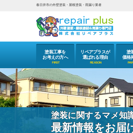
春日井市の外壁塗装・屋根塗装・雨漏り業者
塗装工事を
リペアプラスが
塗
お考えの方へ
選ばれる理由
価格
塗装に関するマメ知
最新情報をお届