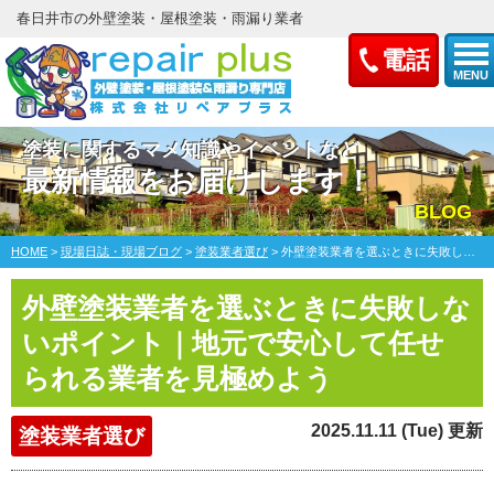
春日井市の外壁塗装・屋根塗装・雨漏り業者
電話
MENU
塗装に関するマメ知識やイベントなど
最新情報をお届けします！
BLOG
HOME
>
現場日誌・現場ブログ
>
塗装業者選び
>
外壁塗装業者を選ぶときに失敗しないポイント｜地元で安心して任せられる業者を見極めよう
外壁塗装業者を選ぶときに失敗しな
いポイント｜地元で安心して任せ
られる業者を見極めよう
2025.11.11 (Tue) 更新
塗装業者選び