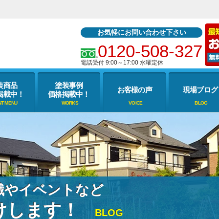
お気軽にお問い合わせ下さい
0120-508-327
電話受付 9:00～17:00 水曜定休
装商品
塗装事例
お客様の声
現場ブログ
掲載中！
価格掲載中！
識やイベントなど
けします！
BLOG