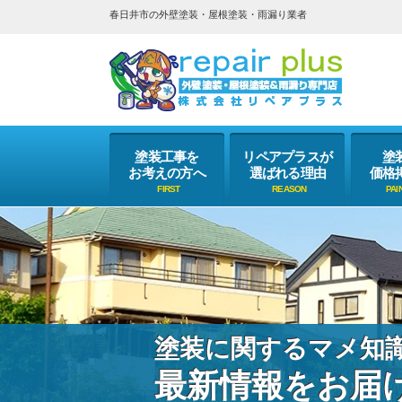
春日井市の外壁塗装・屋根塗装・雨漏り業者
塗装工事を
リペアプラスが
塗
お考えの方へ
選ばれる理由
価格
塗装に関するマメ知
最新情報をお届