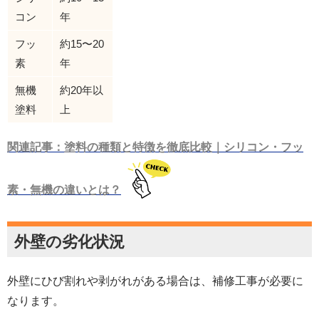
コン
年
フッ
約15〜20
素
年
無機
約20年以
塗料
上
関連記事：塗料の種類と特徴を徹底比較｜シリコン・フッ
素・無機の違いとは？
外壁の劣化状況
外壁にひび割れや剥がれがある場合は、補修工事が必要に
なります。