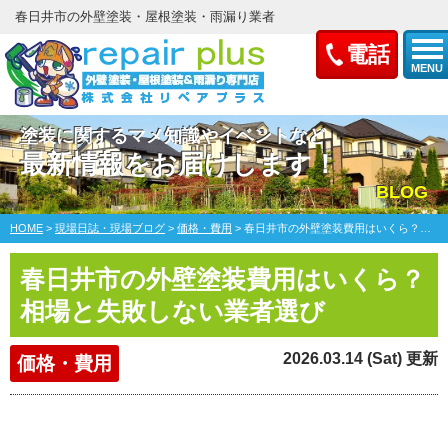
春日井市の外壁塗装・屋根塗装・雨漏り業者
電話
MENU
塗装に関するマメ知識やイベントなど
最新情報をお届けします！
BLOG
HOME
>
現場日誌・現場ブログ
>
価格・費用
>
春日井市の外壁塗装費用はいくら？相場と失敗しない業者選び
春日井市の外壁塗装費用はいくら？
相場と失敗しない業者選び
2026.03.14 (Sat) 更新
価格・費用