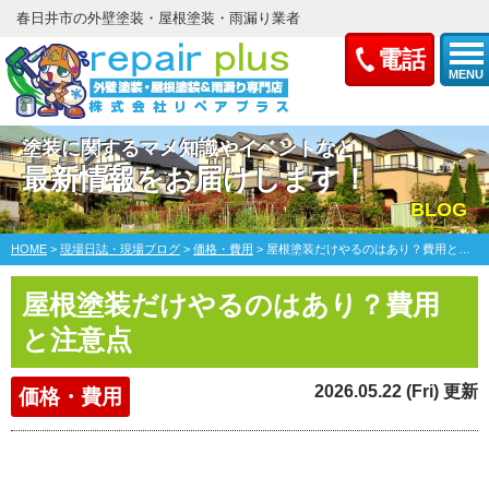
春日井市の外壁塗装・屋根塗装・雨漏り業者
電話
MENU
塗装に関するマメ知識やイベントなど
最新情報をお届けします！
BLOG
HOME
>
現場日誌・現場ブログ
>
価格・費用
>
屋根塗装だけやるのはあり？費用と注意点
屋根塗装だけやるのはあり？費用
と注意点
2026.05.22 (Fri) 更新
価格・費用