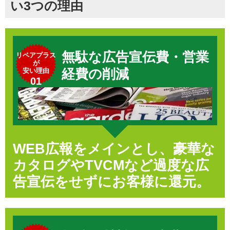
い3つの理由
無駄な広告宣伝費・営業
リペアプラス
が
安い理由
経費の削減
01
WEB広報をメインとし、豪華な
カタログやTVCMなど過度な広
告宣伝をせずにお客様に還元。