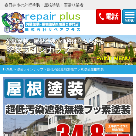
春日井市の外壁塗装・屋根塗装・雨漏り業者
電話
MENU
外壁塗装・屋根塗装の価格はこちらから
塗装ラインナップ
PAINT MENU
HOME
>
塗装ラインナップ
>
超低汚染遮熱無機フッ素塗装屋根塗装