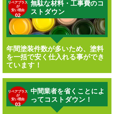
無駄な材料・工事費のコ
リペアプラス
が
安い理由
ストダウン
02
年間塗装件数が多いため、塗料
を一括で安く仕入れる事ができ
ています！
中間業者を省くことによ
リペアプラス
が
ってコストダウン！
安い理由
03