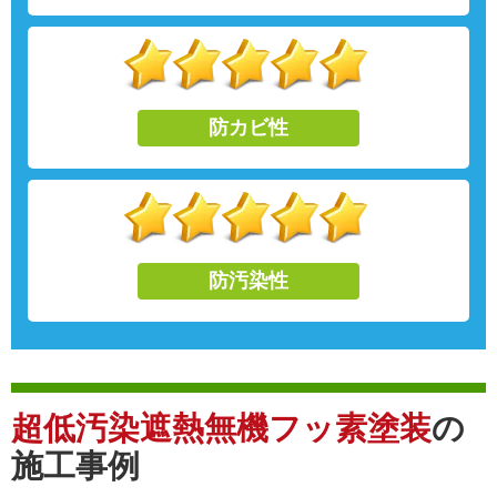
防カビ性
防汚染性
超低汚染遮熱無機フッ素塗装
の
施工事例