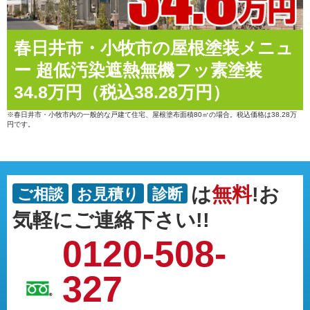
春日井市・小牧市の屋根塗装メニュ
ー 超低汚染遮熱無機フッ素塗装
34.8万円（税込38.28万円）
※春日井市・小牧市内の一般的な戸建て住宅、屋根塗布面積80㎡の場合。税込価格は38.28万
円です。
は
無料
!お
ご相談
お見積り
診断
気軽にご連絡下さい!!
0120-508-
327