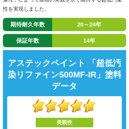
性を実現しました。
期待耐久年数
20～24年
保証年数
14年
アステックペイント 「超低汚
染リファイン500MF-IR」塗料
データ
美観性