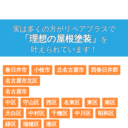
実は多くの方がリペアプラスで
「理想の屋根塗装」
を
叶えられています！
春日井市
小牧市
北名古屋市
西春日井郡
名古屋市北区
名古屋市
中区
守山区
西区
名東区
東区
南区
天白区
中村区
千種区
中川区
昭和区
緑区
瑞穂区
港区