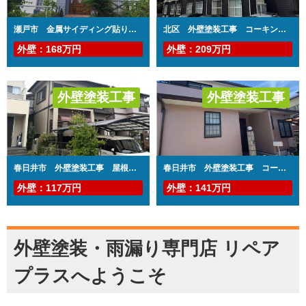
防水工事
瀬戸市 金属サイディング貼り替え工事 幕板設置工事
北区 外壁塗装工事 コーキング打ち替え、打ち増し工事 屋根塗装工事 階段・共用部側溝防水工事 共用部長尺シート工事 基礎補修工事
コーキング工事
外壁：168万円
外壁：209万円
アパート・マンショ
ン
外壁塗装工事
外壁塗装工事
その他工事
屋根修繕工事
屋根塗装工事
板金工事
防水工事
春日井市 外壁塗装工事 屋根漆喰工事 雨樋改修工事 幕板板金工事 浴室水栓交換工事
春日井市 外壁塗装工事 コーキング打ち替え、打ち増し工事 屋根塗装工事 ベランダ防水工事
雨樋改修工事
コーキング工事
外壁：117万円
外壁：141万円
その他工事
外壁塗装・雨漏り専門店 リペア
プラスへようこそ