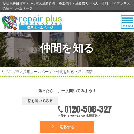
愛知県春日井市・小牧市の塗装営業・施工管理・塗装職人の求人・採用│リペアプラス
の採用ホームページ
仲間を知る
リペアプラス採用ホームページ
>
仲間を知る
>
坪井清彦
迷ったら…、一度聞いてみよう！
話を聞いてみる
0120-508-327
＜受付 9:00～17:00 水曜定休＞
応募する