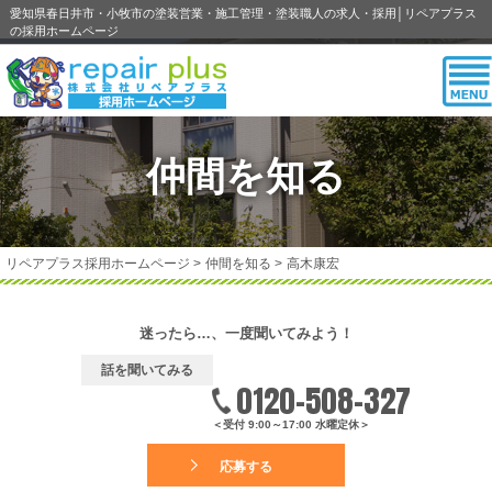
愛知県春日井市・小牧市の塗装営業・施工管理・塗装職人の求人・採用│リペアプラス
の採用ホームページ
仲間を知る
リペアプラス採用ホームページ
>
仲間を知る
>
高木康宏
迷ったら…、一度聞いてみよう！
話を聞いてみる
0120-508-327
＜受付 9:00～17:00 水曜定休＞
応募する