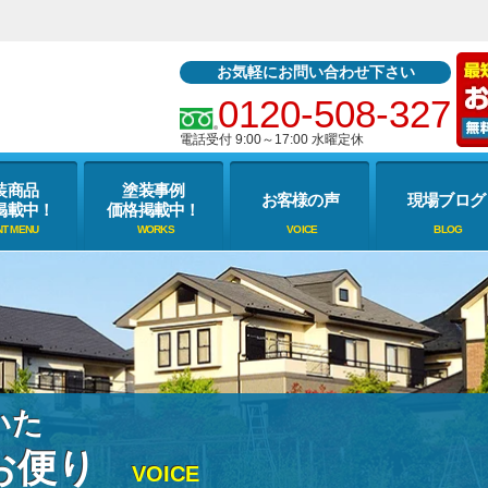
お気軽にお問い合わせ下さい
0120-508-327
電話受付 9:00～17:00 水曜定休
装商品
塗装事例
お客様の声
現場ブログ
掲載中！
価格掲載中！
いた
お便り
VOICE