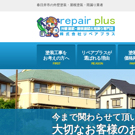
春日井市の外壁塗装・屋根塗装・雨漏り業者
塗装工事を
リペアプラスが
塗
お考えの方へ
選ばれる理由
価格
今まで関わらせて頂
大切なお客様の