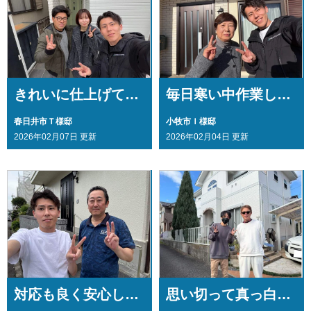
きれいに仕上げていただいて大変満足・・・
毎日寒い中作業してもらってありがとう・・・
春日井市Ｔ様邸
小牧市Ｉ様邸
2026年02月07日 更新
2026年02月04日 更新
思い切って真っ白に・・・
対応も良く安心して・・・