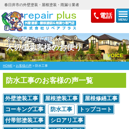
春日井市の外壁塗装・屋根塗装・雨漏り業者
電話
MENU
今まで関わらせて頂いた
大切なお客様のお便り
VOICE
HOME
>
お客様の声
>
防水工事
防水工事のお客様の声一覧
外壁塗装工事
屋根塗装工事
屋根修繕工事
コーキング工事
防水工事
トップコート
付帯部塗装工事
シロアリ工事