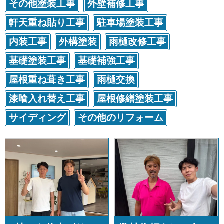
その他塗装工事
外壁補修工事
軒天重ね貼り工事
駐車場塗装工事
内装工事
外構塗装
雨樋改修工事
基礎塗装工事
基礎補強工事
屋根重ね葺き工事
雨樋交換
漆喰入れ替え工事
屋根修繕塗装工事
サイディング
その他のリフォーム