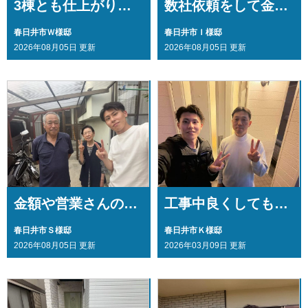
3棟とも仕上がりに大満足！知り合いにも間違いなくお勧めします・・・
数社依頼をして金額や施工内容に納得し・・・
春日井市Ｗ様邸
春日井市Ｉ様邸
2026年08月05日 更新
2026年08月05日 更新
金額や営業さんの人柄がよかった・・・
工事中良くしてもらいました・・・
春日井市Ｓ様邸
春日井市Ｋ様邸
2026年08月05日 更新
2026年03月09日 更新