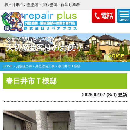
春日井市の外壁塗装・屋根塗装・雨漏り業者
電話
MENU
今まで関わらせて頂いた
大切なお客様のお便り
VOICE
HOME
>
お客様の声
>
外壁塗装工事
>
春日井市Ｔ様邸
春日井市Ｔ様邸
2026.02.07 (Sat) 更新