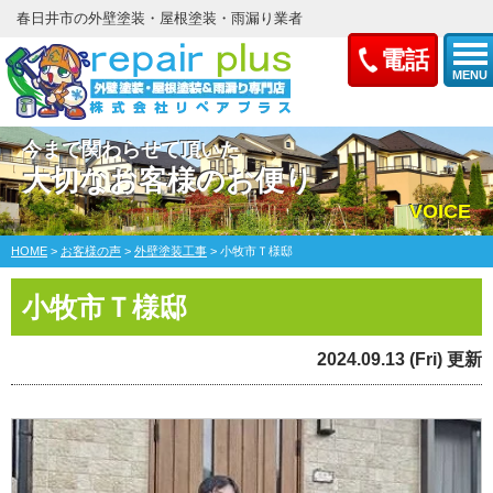
春日井市の外壁塗装・屋根塗装・雨漏り業者
電話
MENU
今まで関わらせて頂いた
大切なお客様のお便り
VOICE
HOME
>
お客様の声
>
外壁塗装工事
>
小牧市Ｔ様邸
小牧市Ｔ様邸
2024.09.13 (Fri) 更新