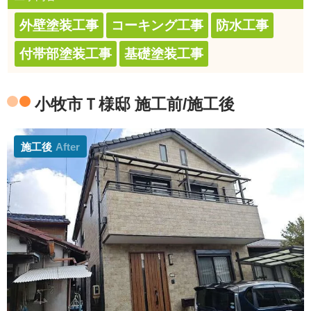
外壁塗装工事
コーキング工事
防水工事
付帯部塗装工事
基礎塗装工事
小牧市Ｔ様邸 施工前/施工後
施工後
After