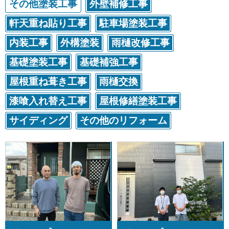
その他塗装工事
外壁補修工事
軒天重ね貼り工事
駐車場塗装工事
内装工事
外構塗装
雨樋改修工事
基礎塗装工事
基礎補強工事
屋根重ね葺き工事
雨樋交換
漆喰入れ替え工事
屋根修繕塗装工事
サイディング
その他のリフォーム