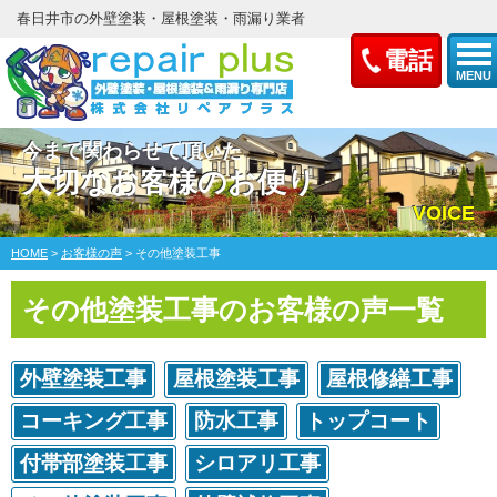
春日井市の外壁塗装・屋根塗装・雨漏り業者
電話
MENU
今まで関わらせて頂いた
大切なお客様のお便り
VOICE
HOME
>
お客様の声
>
その他塗装工事
その他塗装工事のお客様の声一覧
外壁塗装工事
屋根塗装工事
屋根修繕工事
コーキング工事
防水工事
トップコート
付帯部塗装工事
シロアリ工事