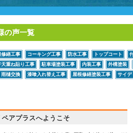
様の声一覧
根修繕工事
コーキング工事
防水工事
トップコート
軒天重ね貼り工事
駐車場塗装工事
内装工事
外構塗装
雨樋交換
漆喰入れ替え工事
屋根修繕塗装工事
サイデ
リペアプラスへようこそ