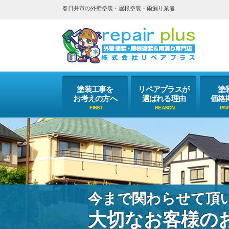
春日井市の外壁塗装・屋根塗装・雨漏り業者
塗装工事を
リペアプラスが
塗
お考えの方へ
選ばれる理由
価格
今まで関わらせて頂
大切なお客様の