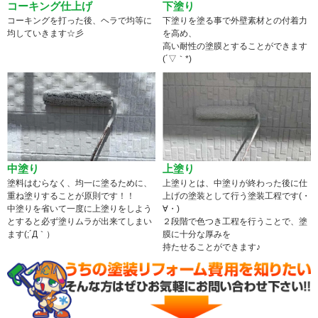
コーキング仕上げ
下塗り
コーキングを打った後、ヘラで均等に
下塗りを塗る事で外壁素材との付着力
均していきます☆彡
を高め、
高い耐性の塗膜とすることができます
(´▽｀*)
中塗り
上塗り
塗料はむらなく、均一に塗るために、
上塗りとは、中塗りが終わった後に仕
重ね塗りすることが原則です！！
上げの塗装として行う塗装工程です(・
中塗りを省いて一度に上塗りをしよう
∀・)
とすると必ず塗りムラが出来てしまい
２段階で色つき工程を行うことで、塗
ます(;´Д｀）
膜に十分な厚みを
持たせることができます♪