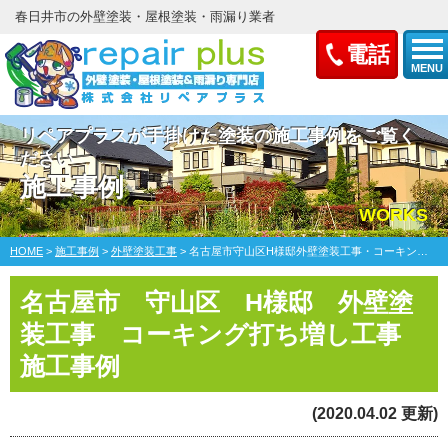
春日井市の外壁塗装・屋根塗装・雨漏り業者
電話
MENU
リペアプラスが手掛けた塗装の施工事例をご覧く
ださい
施工事例
WORKS
HOME
>
施工事例
>
外壁塗装工事
>
名古屋市守山区H様邸外壁塗装工事・コーキング打ち増し工事
名古屋市 守山区 H様邸 外壁塗
装工事 コーキング打ち増し工事
施工事例
(2020.04.02 更新)