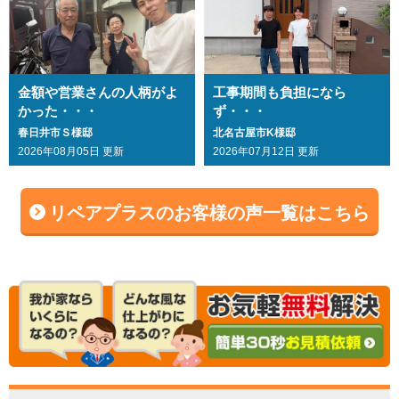
金額や営業さんの人柄がよ
工事期間も負担になら
かった・・・
ず・・・
春日井市Ｓ様邸
北名古屋市K様邸
2026年08月05日 更新
2026年07月12日 更新
リペアプラスのお客様の声一覧はこちら