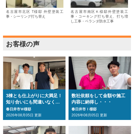
名古屋市北区 T様邸 外壁塗装工
名古屋市南区Ｋ様邸外壁塗装工
事・シーリング打ち替え
事・コーキング打ち替え、打ち増
し工事・ベランダ防水工事
お客様の声
3棟とも仕上がりに大満足！
数社依頼をして金額や施工
知り合いにも間違いなくお
内容に納得し・・・
勧めします・・・
春日井市Ｗ様邸
春日井市Ｉ様邸
2026年08月05日 更新
2026年08月05日 更新