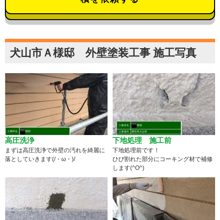
犬山市Ａ様邸 外壁塗装工事 施工写真
高圧洗浄
下地処理 施工前
まずは高圧洗浄で外壁の汚れを綺麗に
下地処理前です！
落としていきます(/・ω・)/
ひび割れた部分にコーキング材で補修
します(^O^)