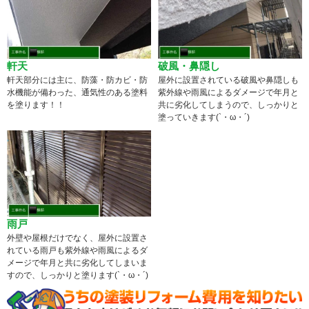
軒天
破風・鼻隠し
軒天部分には主に、防藻・防カビ・防
屋外に設置されている破風や鼻隠しも
水機能が備わった、通気性のある塗料
紫外線や雨風によるダメージで年月と
を塗ります！！
共に劣化してしまうので、しっかりと
塗っていきます(`・ω・´)
雨戸
外壁や屋根だけでなく、屋外に設置さ
れている雨戸も紫外線や雨風によるダ
メージで年月と共に劣化してしまいま
すので、しっかりと塗ります(`・ω・´)