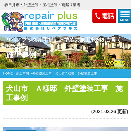
春日井市の外壁塗装・屋根塗装・雨漏り業者
電話
MENU
リペアプラスが手掛けた塗装の施工事例をご覧く
ださい
施工事例
WORKS
HOME
>
施工事例
>
外壁塗装工事
>
犬山市Ａ様邸 外壁塗装工事
犬山市 Ａ様邸 外壁塗装工事 施
工事例
(2021.03.26 更新)