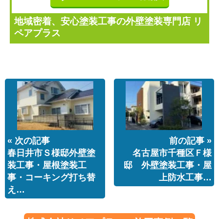
地域密着、安心塗装工事の外壁塗装専門店 リ
ペアプラス
« 次の記事
前の記事 »
春日井市Ｓ様邸外壁塗
名古屋市千種区Ｆ様
装工事・屋根塗装工
邸 外壁塗装工事・屋
事・コーキング打ち替
上防水工事…
え…