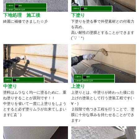
下地処理 施工後
下塗り
綺麗に補修できました☆彡
下塗りを塗る事で外壁素材との付着力
を高め、
高い耐性の塗膜とすることができます
(´▽｀*）
中塗り
上塗り
塗料はムラなく均一に塗るために、重
上塗りとは、中塗りが終わった後に仕
ね塗りすることが原則です！！
上げの塗装として行う塗装工程です(・
中塗りを省いて一度に上塗りをしよう
∀・)
とすると必ず塗りムラが出来てしまい
２段階で色つき工程を行うことで、塗
ます(;´Д｀)
膜に十分な厚みを持たせることができ
ます♪