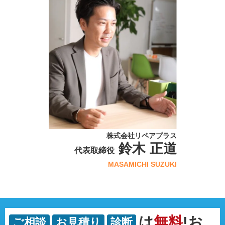
株式会社リペアプラス
鈴木 正道
代表取締役
MASAMICHI SUZUKI
は
無料
!お
ご相談
お見積り
診断