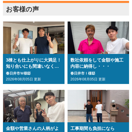
お客様の声
3棟とも仕上がりに大満足！
数社依頼をして金額や施工
知り合いにも間違いなくお
内容に納得し・・・
勧めします・・・
春日井市Ｗ様邸
春日井市Ｉ様邸
2026年08月05日 更新
2026年08月05日 更新
金額や営業さんの人柄がよ
工事期間も負担になら