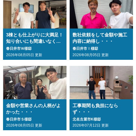
3棟とも仕上がりに大満足！
数社依頼をして金額や施工
知り合いにも間違いなくお
内容に納得し・・・
勧めします・・・
春日井市Ｗ様邸
春日井市Ｉ様邸
2026年08月05日 更新
2026年08月05日 更新
金額や営業さんの人柄がよ
工事期間も負担になら
かった・・・
ず・・・
春日井市Ｓ様邸
北名古屋市K様邸
2026年08月05日 更新
2026年07月12日 更新