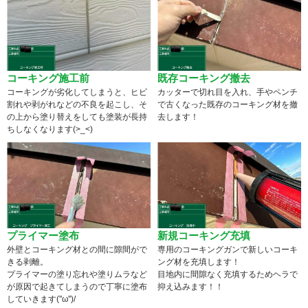
コーキング施工前
既存コーキング撤去
コーキングが劣化してしまうと、ヒビ
カッターで切れ目を入れ、手やペンチ
割れや剥がれなどの不良を起こし、そ
で古くなった既存のコーキング材を撤
の上から塗り替えをしても塗装が長持
去します！
ちしなくなります(>_<)
プライマー塗布
新規コーキング充填
外壁とコーキング材との間に隙間がで
専用のコーキングガンで新しいコーキ
きる剥離。
ング材を充填します！
プライマーの塗り忘れや塗りムラなど
目地内に間隙なく充填するためヘラで
が原因で起きてしまうので丁寧に塗布
抑え込みます！！
していきます(''ω'')/