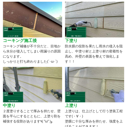
コーキング施工後
下塗り
コーキング補修が不十分だと、目地か
防水膜の役割を果たし雨水の侵入を阻
ら水分が侵入してしまい雨漏りの原因
止し、中塗り材と上塗り材の密着性を
になります。
高め、外壁の表面を整えて強化しま
しっかりと打ち終わりました(`･ω･´)
す！！
中塗り
上塗り
２度塗りすることで厚みを持たせ、壁
上塗りは、仕上げとして行う塗装工程
面を平らにするとともに、上塗り剤を
です(・∀・)
補強する役割があります٩( ''ω'' )و
塗膜に十分な厚みを持たせ、強度を上
げることができます！