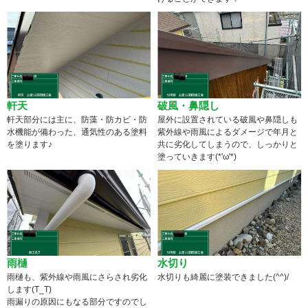
軒天
破風・鼻隠し
軒天部分には主に、防藻・防カビ・防
屋外に設置されている破風や鼻隠しも
水機能が備わった、通気性のある塗料
紫外線や雨風によるダメージで年月と
を塗ります♪
共に劣化してしまうので、しっかりと
塗っていきます(*'ω'*)
雨樋
水切り
雨樋も、紫外線や雨風にさらされ劣化
水切りも綺麗に塗装できました(^^)/
します(T_T)
雨漏りの原因にもなる部分ですのでし