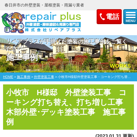
春日井市の外壁塗装・屋根塗装・雨漏り業者
電話
MENU
リペアプラスが手掛けた塗装の施工事例をご覧く
ださい
施工事例
WORKS
HOME
>
施工事例
>
外壁塗装工事
>
小牧市H様邸外壁塗装工事・コーキング打ち替え、打ち増し工事、木部外壁･デッキ塗装工事
小牧市 H様邸 外壁塗装工事 コ
ーキング打ち替え、打ち増し工事
木部外壁･デッキ塗装工事 施工事
例
(2023.01.31 更新)