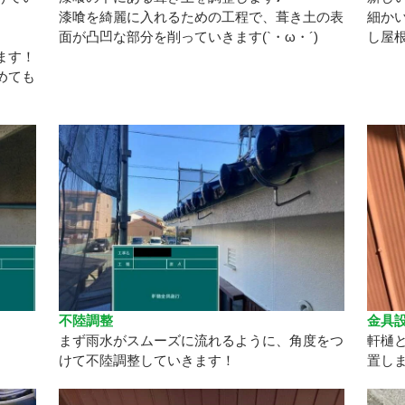
漆喰を綺麗に入れるための工程で、葺き土の表
細か
面が凸凹な部分を削っていきます(`・ω・´)
し屋根
ます！
めても
不陸調整
金具
まず雨水がスムーズに流れるように、角度をつ
軒樋
けて不陸調整していきます！
置し