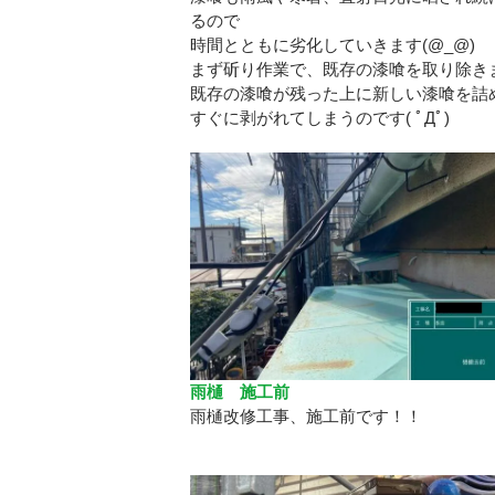
るので
時間とともに劣化していきます(@_@)
まず斫り作業で、既存の漆喰を取り除き
既存の漆喰が残った上に新しい漆喰を詰
すぐに剥がれてしまうのです( ﾟДﾟ)
雨樋 施工前
雨樋改修工事、施工前です！！