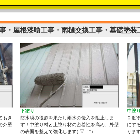
事・屋根漆喰工事・雨樋交換工事・基礎塗装工
下塗り
中塗
てもき
防水膜の役割を果たし雨水の侵入を阻止しま
２度
で外壁
す！中塗り材と上塗り材の密着性を高め、外壁
にす
の表面を整えて強化します(´▽｀*）
りま