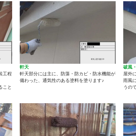
軒天
破風
装工程
軒天部分には主に、防藻・防カビ・防水機能が
屋外
備わった、通気性のある塗料を塗ります♪
雨風
ること
うの