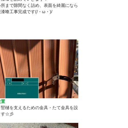
い所まで隙間なく詰め、表面を綺麗になら
漆喰工事完成です(/・ω・)/
設置
と竪樋を支えるための金具・たて金具を設
ます☆彡