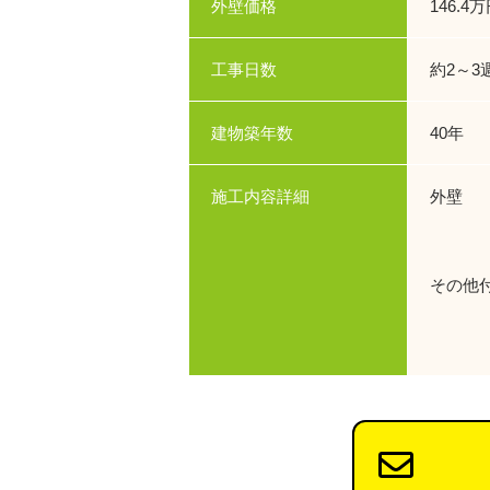
外壁価格
146.4
工事日数
約2～3
建物築年数
40年
施工内容詳細
外壁 
使用色
その他
使用塗
使用