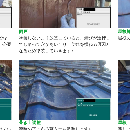
雨戸
屋根
でな
塗装しないまま放置していると、錆びが進行し
屋根
が必要
てしまって穴があいたり、美観を損ねる原因と
なるため塗装していきます♪
葺き土調整
屋根
けてい
漆喰の下にある葺き土を調整します♪
新し