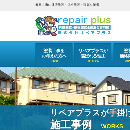
春日井市の外壁塗装・屋根塗装・雨漏り業者
塗装工事を
リペアプラスが
塗
お考えの方へ
選ばれる理由
価格
リペアプラスが手掛
施工事例
WORKS