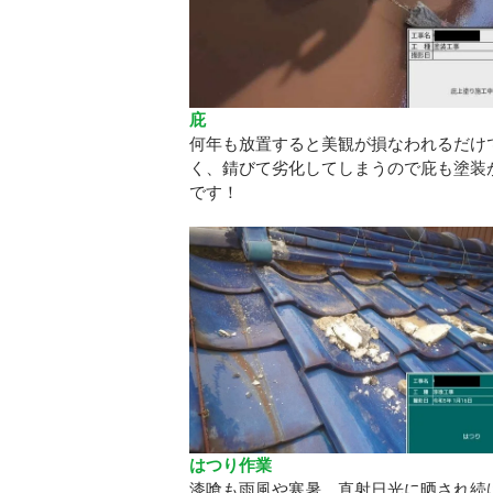
庇
何年も放置すると美観が損なわれるだけ
く、錆びて劣化してしまうので庇も塗装
です！
はつり作業
漆喰も雨風や寒暑、直射日光に晒され続