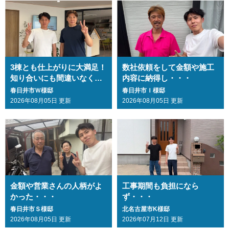
3棟とも仕上がりに大満足！
数社依頼をして金額や施工
知り合いにも間違いなくお
内容に納得し・・・
勧めします・・・
春日井市Ｗ様邸
春日井市Ｉ様邸
2026年08月05日 更新
2026年08月05日 更新
金額や営業さんの人柄がよ
工事期間も負担になら
かった・・・
ず・・・
春日井市Ｓ様邸
北名古屋市K様邸
2026年08月05日 更新
2026年07月12日 更新