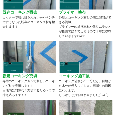
既存コーキング撤去
プライマー塗布
カッターで切れ目を入れ、手やペンチ
外壁とコーキング材との間に隙間がで
で古くなった既存のコーキング材を撤
きる剥離。
去します！
プライマーの塗り忘れや塗りムラなど
が原因で起きてしまうので丁寧に塗布
していきます(''ω'')/
新規コーキング充填
コーキング施工後
専用のコーキングガンで新しいコーキ
コーキング補修が不十分だと、目地か
ング材を充填します！
ら水分が侵入してしまい雨漏りの原因
目地内に間隙なく充填するためヘラで
になります。
抑え込みます！！
しっかりと打ち終わりました(`･ω･´)