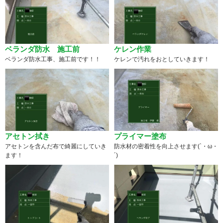
ベランダ防水 施工前
ケレン作業
ベランダ防水工事、施工前です！！
ケレンで汚れをおとしていきます！
アセトン拭き
プライマー塗布
アセトンを含んだ布で綺麗にしていき
防水材の密着性を向上させます(`・ω・
ます！
´)