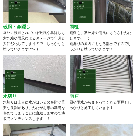
破風・鼻隠し
雨樋
屋外に設置されている破風や鼻隠しも
雨樋も、紫外線や雨風にさらされ劣化
紫外線や雨風によるダメージで年月と
します(T_T)
共に劣化してしまうので、しっかりと
雨漏りの原因にもなる部分ですのでし
塗っていきます(*'ω'*)
っかりと塗っていきます！！
水切り
雨戸
水切りは土台に水がはいるのを防ぐ重
風や雨水からまもってくれる雨戸もし
要な役割があり、劣化がお家の基礎を
っかりと施工していきます！
傷めてしまうことに直結しますので塗
装でメンテナンスします！！