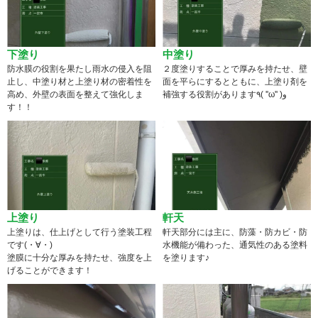
下塗り
中塗り
防水膜の役割を果たし雨水の侵入を阻
２度塗りすることで厚みを持たせ、壁
止し、中塗り材と上塗り材の密着性を
面を平らにするとともに、上塗り剤を
高め、外壁の表面を整えて強化しま
補強する役割があります٩( ''ω'' )و
す！！
上塗り
軒天
上塗りは、仕上げとして行う塗装工程
軒天部分には主に、防藻・防カビ・防
です(・∀・)
水機能が備わった、通気性のある塗料
塗膜に十分な厚みを持たせ、強度を上
を塗ります♪
げることができます！