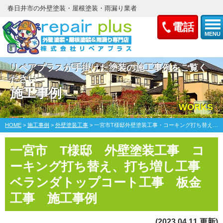
春日井市の外壁塗装・屋根塗装・雨漏り業者
電話
MENU
リペアプラスが手掛けた塗装の施工事例をご覧く
ださい
施工事例
WORKS
HOME
>
施工事例
>
外壁塗装工事
>
一宮市T様邸外壁塗装工事・コーキング打ち替え、打ち増し工事・ベランダトップコート工事・板金工事
一宮市 T様邸 外壁塗装工事 コ
ーキング打ち替え、打ち増し工事
ベランダトップコート工事 板金
工事 施工事例
(2023.04.11 更新)