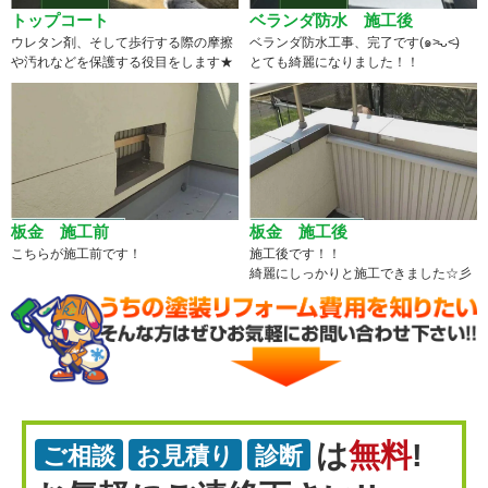
トップコート
ベランダ防水 施工後
ウレタン剤、そして歩行する際の摩擦
ベランダ防水工事、完了です(๑˃̵ᴗ˂̵)
や汚れなどを保護する役目をします★
とても綺麗になりました！！
板金 施工前
板金 施工後
こちらが施工前です！
施工後です！！
綺麗にしっかりと施工できました☆彡
は
無料
!
ご相談
お見積り
診断