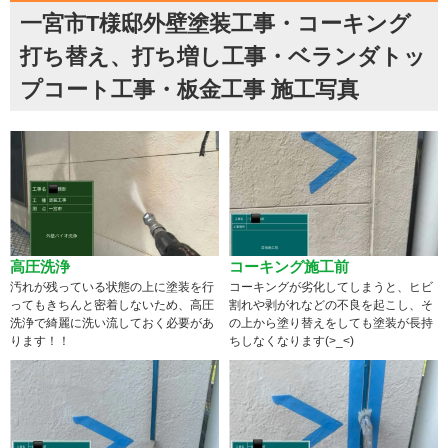
一宮市T様邸外壁塗装工事・コーキング
打ち替え、打ち増し工事・ベランダトッ
プコート工事・板金工事 施工写真
高圧洗浄
コーキング施工前
汚れが残っている状態の上に塗装を行
コーキングが劣化してしまうと、ヒビ
ってもきちんと密着しないため、高圧
割れや剥がれなどの不良を起こし、そ
洗浄で綺麗に洗い流しておく必要があ
の上から塗り替えをしても塗装が長持
ります！！
ちしなくなります(>_<)