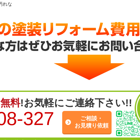
汚れな
は
無料
!お気軽にご連絡下さい!!
08-327
ご相談・
お見積り依頼