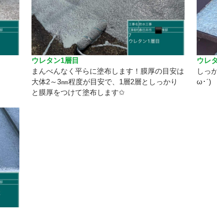
ウレタン1層目
ウレタ
まんべんなく平らに塗布します！膜厚の目安は
しっか
大体2～3㎜程度が目安で、1層2層としっかり
ω･´)
と膜厚をつけて塗布します✩