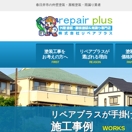
春日井市の外壁塗装・屋根塗装・雨漏り業者
塗装工事を
リペアプラスが
塗
お考えの方へ
選ばれる理由
価格
リペアプラスが手掛
施工事例
WORKS