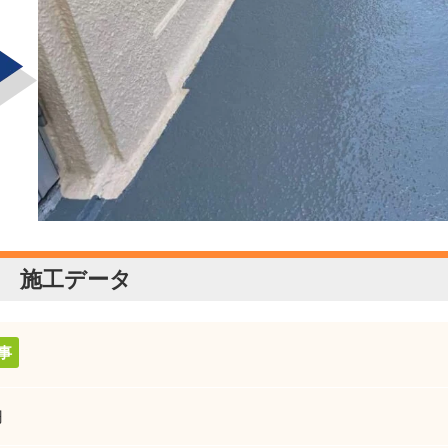
 施工データ
事
円