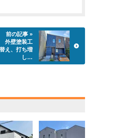
前の記事 »
 外壁塗装工
替え、打ち増
し…