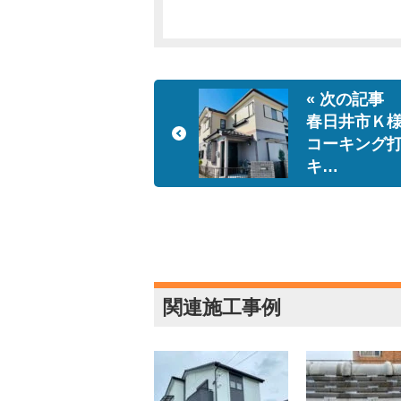
« 次の記事
春日井市Ｋ
コーキング
キ…
関連施工事例