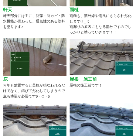
軒天
雨樋
軒天部分には主に、防藻・防カビ・防
雨樋も、紫外線や雨風にさらされ劣化
水機能が備わった、通気性のある塗料
します(T_T)
を塗ります♪
雨漏りの原因にもなる部分ですのでし
っかりと塗っていきます！！
庇
屋根 施工前
何年も放置すると美観が損なわれるだ
屋根の施工前です！
けでなく、錆びて劣化してしまうので
庇も塗装が必要です(/・ω・)/