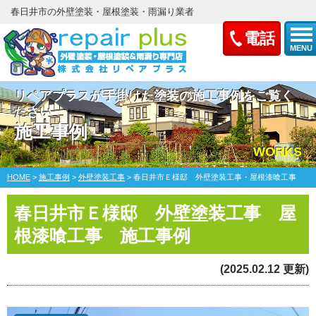
春日井市の外壁塗装・屋根塗装・雨漏り業者
電話
MENU
リペアプラスが手掛けた塗装の施工事例をご覧く
ださい
施工事例
WORKS
HOME
>
施工事例
>
外壁塗装工事
>
春日井市Ｅ様邸 外壁塗装工事・屋根漆喰工事
春日井市Ｅ様邸 外壁塗装工事 屋
根漆喰工事 施工事例
(2025.02.12 更新)