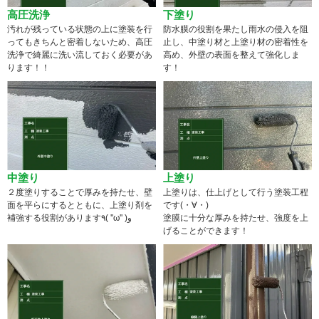
高圧洗浄
下塗り
汚れが残っている状態の上に塗装を行
防水膜の役割を果たし雨水の侵入を阻
ってもきちんと密着しないため、高圧
止し、中塗り材と上塗り材の密着性を
洗浄で綺麗に洗い流しておく必要があ
高め、外壁の表面を整えて強化しま
ります！！
す！
中塗り
上塗り
２度塗りすることで厚みを持たせ、壁
上塗りは、仕上げとして行う塗装工程
面を平らにするとともに、上塗り剤を
です(・∀・)
補強する役割があります٩( ''ω'' )و
塗膜に十分な厚みを持たせ、強度を上
げることができます！