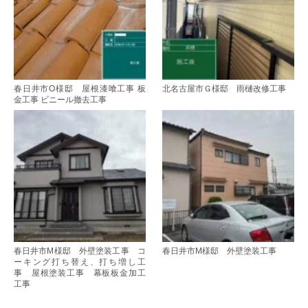
春日井市O様邸 屋根漆喰工事 板
北名古屋市Ｇ様邸 雨樋改修工事
金工事 ビニール撤去工事
春日井市M様邸 外壁塗装工事 コ
春日井市M様邸 外壁塗装工事
ーキング打ち替え、打ち増し工
事 屋根塗装工事 幕板板金加工
工事