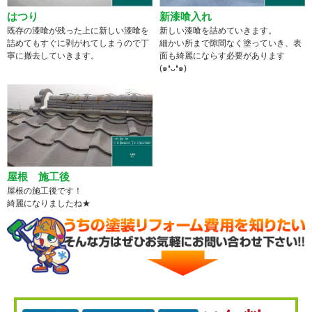
はつり
新漆喰入れ
既存の漆喰が残った上に新しい漆喰を
新しい漆喰を詰めていきます。
詰めてもすぐに剥がれてしまうので丁
細かい所まで隙間なく塗っていき、表
寧に撤去していきます。
面も綺麗にならす必要があります
(๑❛ᴗ❛๑)
屋根 施工後
屋根の施工後です！
綺麗になりましたね★