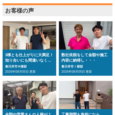
お客様の声
3棟とも仕上がりに大満足！
数社依頼をして金額や施工
知り合いにも間違いなくお
内容に納得し・・・
勧めします・・・
春日井市Ｗ様邸
春日井市Ｉ様邸
2026年08月05日 更新
2026年08月05日 更新
金額や営業さんの人柄がよ
工事期間も負担になら