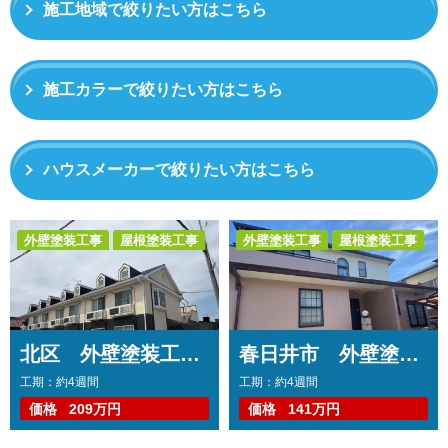
施工地域で絞りたい方はこちら
施工カラーで絞りたい方はこちら
ハウスメーカーで絞りたい方はこちら
外壁塗装工事
屋根塗装工事
外壁塗装工事
屋根塗装工事
防水工事
コーキング工事
防水工事
コーキング工事
アパート・マンション
その他工事
北区 外壁塗装工事 コーキング打ち替え、打ち増し工事 屋根塗装工事 階段・共用部側溝防水工事 共用部長尺シート工事 基礎補修工事
春日井市 外壁塗装工事 コーキング打ち替え、打ち増し工事 屋根塗装工事 ベランダ防水工事
工期：約4週間
工期：約4週間
価格
209万円
価格
141万円