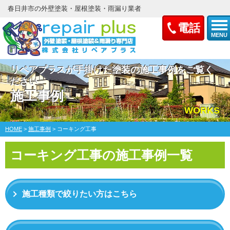
春日井市の外壁塗装・屋根塗装・雨漏り業者
電話
MENU
リペアプラスが手掛けた塗装の施工事例をご覧く
ださい
施工事例
WORKS
HOME
>
施工事例
>
コーキング工事
コーキング工事の施工事例一覧
施工種類で絞りたい方はこちら