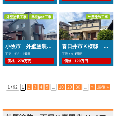
外壁塗装工事
屋根修繕工事
外壁塗装工事
防水工事
コーキング工事
トップコート工事
コーキング工事
小牧市 外壁塗装工事 コーキング打ち替え・打ち増し工事 屋根カバー工事 防水工事
春日井市Ｋ様邸 外壁塗装工事 コーキング打ち替え・打ち増し工事 バルコニートップコート工事
工期：約3～4週間
工期：約4週間
価格
270万円
価格
120万円
1 / 92
1
2
3
4
5
...
10
20
30
...
»
最後 »