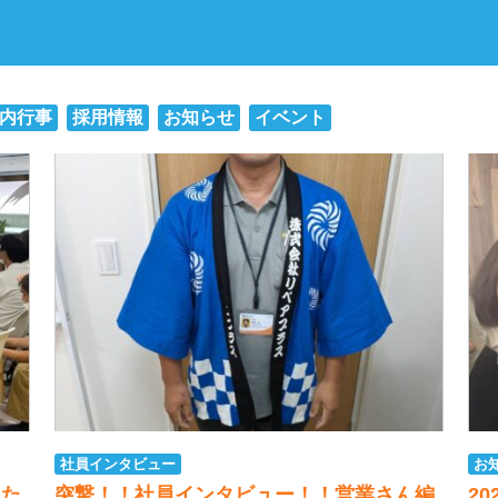
内行事
採用情報
お知らせ
イベント
社員インタビュー
お
した
突撃！！社員インタビュー！！営業さん編
2