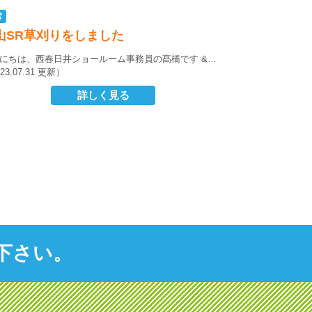
常
山SR草刈りをしました
にちは、西春日井ショールーム事務員の髙橋です
&…
23.07.31 更新）
詳しく見る
下さい。