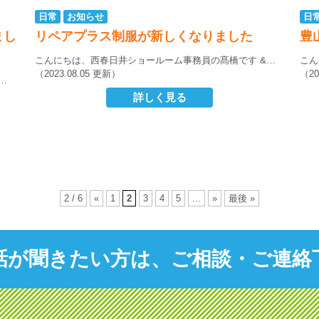
日常
お知らせ
日
まし
リペアプラス制服が新しくなりました
豊
こんにちは、西春日井ショールーム事務員の髙橋です
&…
こん
（2023.08.05 更新）
（20
…
詳しく見る
2 / 6
«
1
2
3
4
5
...
»
最後 »
話が聞きたい方は、ご相談・ご連絡