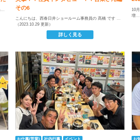
その6
&…
10
増…
こんにちは、西春日井ショールーム事務員の 髙橋 です
…
（2023.10.29 更新）
詳しく見る
お仕事(営業)
社内行事
イベント
お